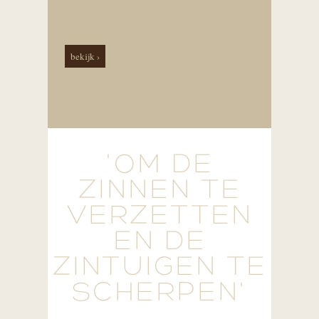
bekijk ›
'OM DE
ZINNEN TE
VERZETTEN
EN DE
ZINTUIGEN TE
SCHERPEN'