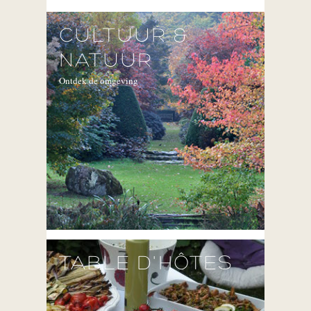
CULTUUR &
NATUUR
Ontdek de omgeving
TABLE D'HÔTES