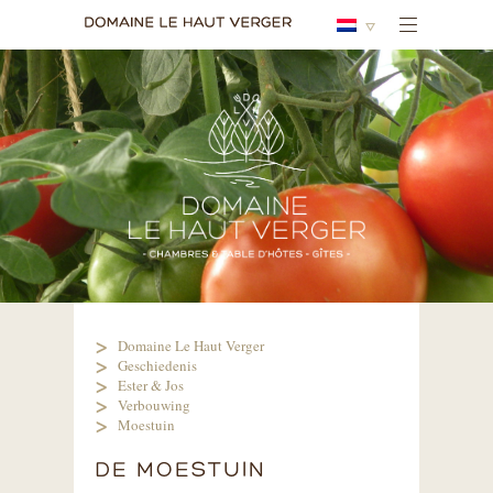
Domaine Le Haut Verger
Geschiedenis
Ester & Jos
Verbouwing
Moestuin
DE MOESTUIN