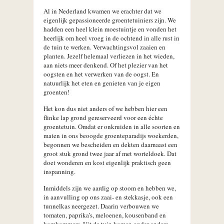
Al in Nederland kwamen we erachter dat we
eigenlijk gepassioneerde groentetuiniers zijn. We
hadden een heel klein moestuintje en vonden het
heerlijk om heel vroeg in de ochtend in alle rust in
de tuin te werken. Verwachtingsvol zaaien en
planten. Jezelf helemaal verliezen in het wieden,
aan niets meer denkend. Of het plezier van het
oogsten en het verwerken van de oogst. En
natuurlijk het eten en genieten van je eigen
groenten!
Het kon dus niet anders of we hebben hier een
flinke lap grond gereserveerd voor een échte
groentetuin. Omdat er onkruiden in alle soorten en
maten in ons beoogde groenteparadijs woekerden,
begonnen we bescheiden en dekten daarnaast een
groot stuk grond twee jaar af met worteldoek. Dat
doet wonderen en kost eigenlijk praktisch geen
inspanning.
Inmiddels zijn we aardig op stoom en hebben we,
in aanvulling op ons zaai- en stekkasje, ook een
tunnelkas neergezet. Daarin verbouwen we
tomaten, paprika’s, meloenen, kousenband en