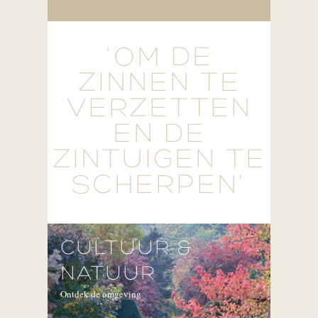
'OM DE
ZINNEN TE
VERZETTEN
EN DE
ZINTUIGEN TE
SCHERPEN'
CULTUUR &
NATUUR
Ontdek de omgeving