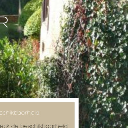
schikbaarheid
eck de beschikbaarheid