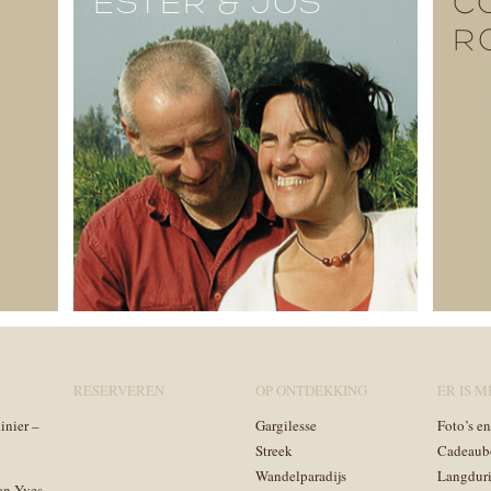
ESTER & JOS
C
R
RESERVEREN
OP ONTDEKKING
ER IS ME
inier –
Gargilesse
Foto’s e
Streek
Cadeaub
Wandelparadijs
Langduri
an-Yves