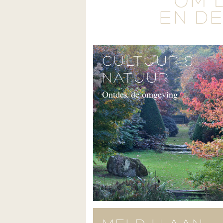
'OM 
EN DE
CULTUUR &
NATUUR
Ontdek de omgeving