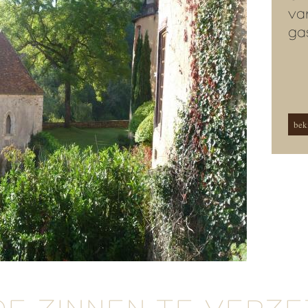
va
ga
beki