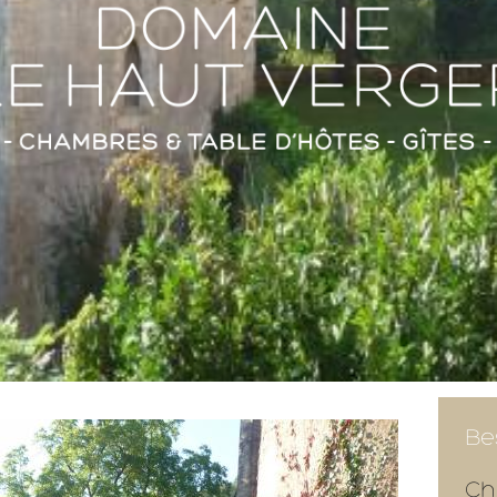
Be
Ch