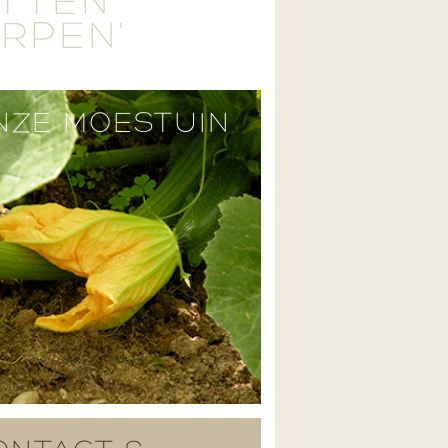
ETTEN
ERPEN'
NZE MOESTUIN