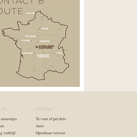
ONTACT &
OUTE
ER . . .
CONTACT
n nieuwtjes
Te voet of per fiets
on
Auto
g verblijf
Openbaar vervoer