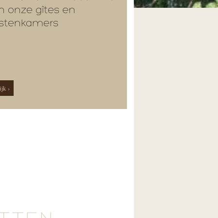
n onze gîtes en
stenkamers
jk ›