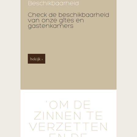
Beschikbaarheid
Check de beschikbaarheid
van onze gîtes en
gastenkamers
bekijk ›
'OM DE
ZINNEN TE
VERZETTEN