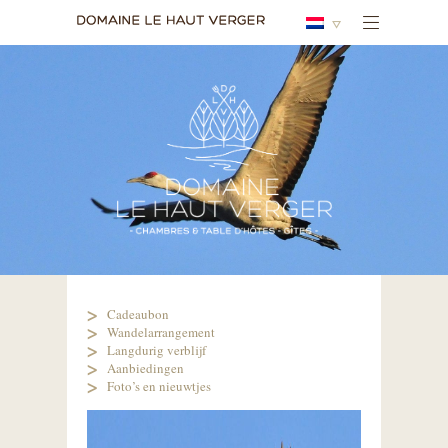
Cadeaubon
Wandelarrangement
Langdurig verblijf
Aanbiedingen
Foto’s en nieuwtjes