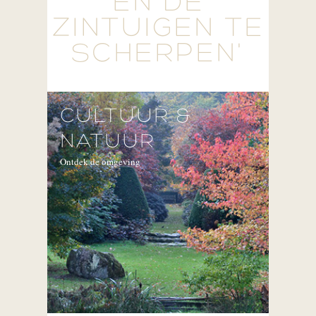
EN DE
ZINTUIGEN TE
SCHERPEN'
CULTUUR &
NATUUR
Ontdek de omgeving