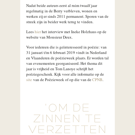
Nadat beide auteurs eerst al ruim twaalf jaar
regelmatig in de Berry verbleven, wonen en
werken zij er sinds 2011 permanent. Sporen van de
streek zijn in beider werk terug te vinden.
Lees
hier
het interview met Ineke Holzhaus op de
website van Monsieur Deux.
Voor iedereen die is geïnteresseerd in poëzie: van
31 januari t/m 6 februari 2019 vindt in Nederland
en Vlaanderen de poëzieweek plaats. Er worden tal
van evenementen georganiseerd. Het thema dit
jaar is vrijheid en Tom Lanoye schrijft het
poëziegeschenk. Kijk voor alle informatie op de
site
van de Poëzieweek of op die van de
CPNB
.
'OM DE
ZINNEN TE
VERZETTEN