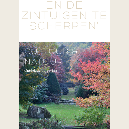
EN DE
ZINTUIGEN TE
SCHERPEN'
CULTUUR &
NATUUR
Ontdek de omgeving