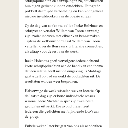
schrijfopdrachten en aanwijzingen zo, dat cursisten
hun eigen gedicht kunnen ontdekken. Fotografie
prikkelt daarbij de verbeelding en kan voor geheel
nieuwe invalshoeken van de poëzie zorgen.
Op de dag van aankomst zullen Ineke Holzhaus en
schrijver en vertaler Willem van Toorn aanwezig
zijn, zodat iedereen met elkaar kan kennismaken.
Tijdens de welkomstborrel zal Willem van Toorn
vertellen over de Berry en zijn literaire connecties,
als aftrap voor de rest van de week.
Ineke Holzhaus geeft vervolgens iedere ochtend
korte schrijfopdrachten aan de hand van een thema
dat een relatie heeft met de omgeving. ’s Middags
gaat u zelf op pad en werkt de opdrachten uit. De
resultaten worden weer besproken.
Halverwege de week wisselen we van locatie. Op
de laatste dag zijn er korte individuele sessies
waarna iedere ‘dichter in spe’ zijn twee beste
gedichten uitwerkt. Die avond presenteert
iedereen die gedichten met bijhorende foto’s aan
de groep.
Enkele weken later krijgt u van ons als aandenken