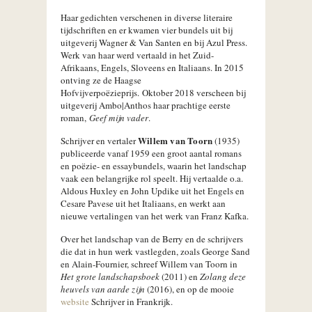
Haar gedichten verschenen in diverse literaire
tijdschriften en er kwamen vier bundels uit bij
uitgeverij Wagner & Van Santen en bij Azul Press.
Werk van haar werd vertaald in het Zuid-
Afrikaans, Engels, Sloveens en Italiaans. In 2015
ontving ze de Haagse
Hofvijverpoëzieprijs. Oktober 2018 verscheen bij
uitgeverij Ambo|Anthos haar prachtige eerste
roman,
Geef mijn vader
.
Willem van Toorn
Schrijver en vertaler
(1935)
publiceerde vanaf 1959 een groot aantal romans
en poëzie- en essaybundels, waarin het landschap
vaak een belangrijke rol speelt. Hij vertaalde o.a.
Aldous Huxley en John Updike uit het Engels en
Cesare Pavese uit het Italiaans, en werkt aan
nieuwe vertalingen van het werk van Franz Kafka.
Over het landschap van de Berry en de schrijvers
die dat in hun werk vastlegden, zoals George Sand
en Alain-Fournier, schreef Willem van Toorn in
Het grote landschapsboek
(2011) en
Zolang deze
heuvels van aarde zijn
(2016), en op de mooie
website
Schrijver in Frankrijk.