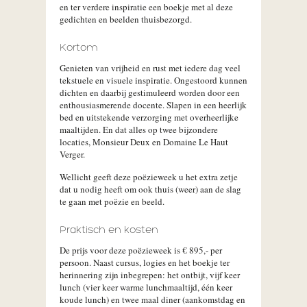
en ter verdere inspiratie een boekje met al deze
gedichten en beelden thuisbezorgd.
Kortom
Genieten van vrijheid en rust met iedere dag veel
tekstuele en visuele inspiratie. Ongestoord kunnen
dichten en daarbij gestimuleerd worden door een
enthousiasmerende docente. Slapen in een heerlijk
bed en uitstekende verzorging met overheerlijke
maaltijden. En dat alles op twee bijzondere
locaties, Monsieur Deux en Domaine Le Haut
Verger.
Wellicht geeft deze poëzieweek u het extra zetje
dat u nodig heeft om ook thuis (weer) aan de slag
te gaan met poëzie en beeld.
Praktisch en kosten
De prijs voor deze poëzieweek is € 895,- per
persoon. Naast cursus, logies en het boekje ter
herinnering zijn inbegrepen: het ontbijt, vijf keer
lunch (vier keer warme lunchmaaltijd, één keer
koude lunch) en twee maal diner (aankomstdag en