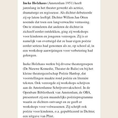
Ineke Holzhaus
(Amsterdam 1951) heeft
jarenlang in het theater gewerkt als actrice,
dramaturge en regisseuse. Als dichter debuteerde
zij op latere leeftijd. Dichter Willem Jan Otten
noemde dat toen een langverwachte verrassing.
Om te stimuleren dat anderen de dichter in
zichzelf eerder ontdekken, ging zij workshops
voor kinderen en jongeren verzorgen. Zij is er
namelijk van overtuigd dat ze haar eigen poëzie
eerder serieus had genomen als ze, op school al, in
een workshop aanwijzingen voor verbetering had
gekregen.
Ineke Holzhaus werkte bij diverse theatergroepen
(De Nieuwe Komedie, Theater de Balie) en bij het
kleine theatergezelschap Poëzie Hardop, dat
voorstellingen maakte rond poëzie en literaire
teksten. Ook verzorgde zij workshops schrijven
aan de Amsterdamse Schrijversvakschool. In de
Openbare Bibliotheek van Amsterdam, de OBA,
presenteert zij een maandelijks poëzieprogramma
waarin ze dichters ontvangt en ze geeft er
workshops voor volwassenen. Zij schrijft ook
poëzie voor kinderen, o.a. gepubliceerd in Dichter,
een uitgave van Plint.