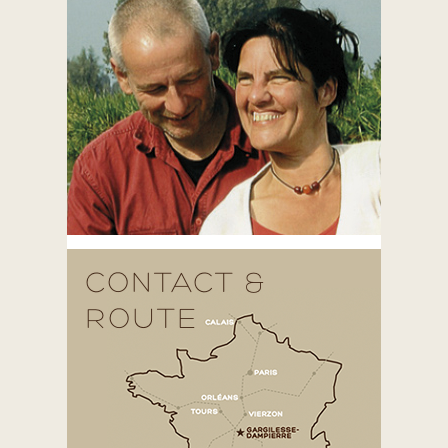
CONTACT &
ROUTE