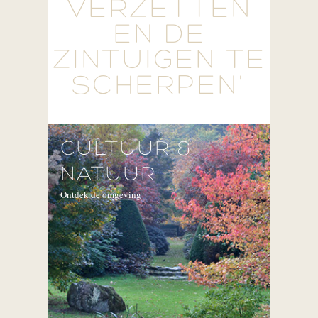
VERZETTEN
EN DE
ZINTUIGEN TE
SCHERPEN'
CULTUUR &
NATUUR
Ontdek de omgeving