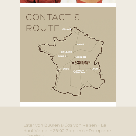
CONTACT &
ROUTE
Ester van Buuren & Jos van Velsen – Le
Haut Verger – 36190 Gargilesse-Dampierre