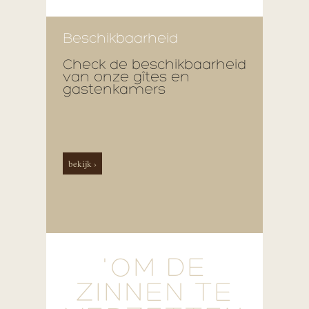
Beschikbaarheid
Check de beschikbaarheid
van onze gîtes en
gastenkamers
bekijk ›
'OM DE
ZINNEN TE