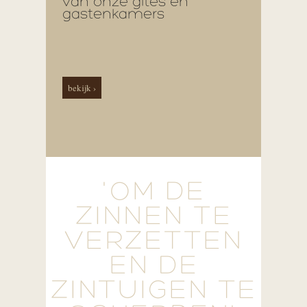
van onze gîtes en
gastenkamers
bekijk ›
'OM DE
ZINNEN TE
VERZETTEN
EN DE
ZINTUIGEN TE