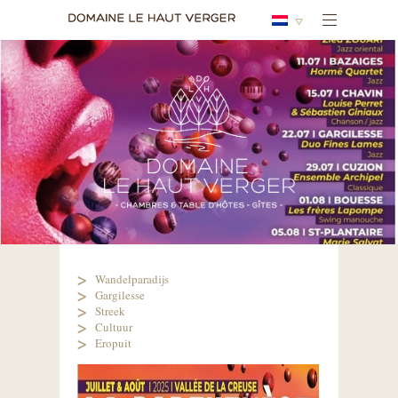
Wandelparadijs
Gargilesse
Streek
Cultuur
Eropuit