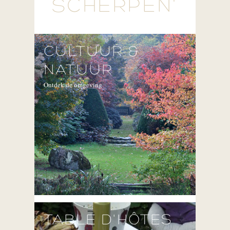
SCHERPEN'
CULTUUR &
NATUUR
Ontdek de omgeving
TABLE D'HÔTES