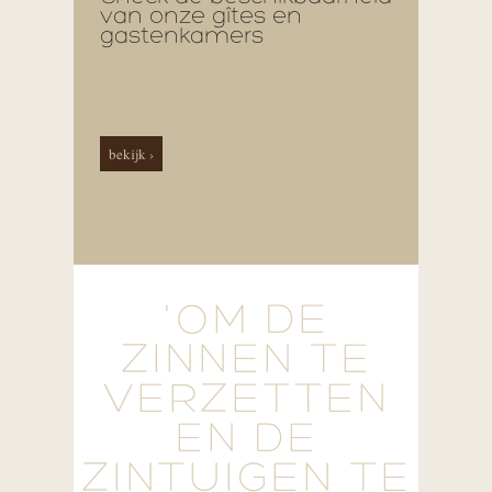
van onze gîtes en
gastenkamers
bekijk ›
'OM DE
ZINNEN TE
VERZETTEN
EN DE
ZINTUIGEN TE