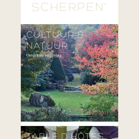
SCHERPEN'
CULTUUR &
NATUUR
Ontdek de omgeving
TABLE D'HÔTES