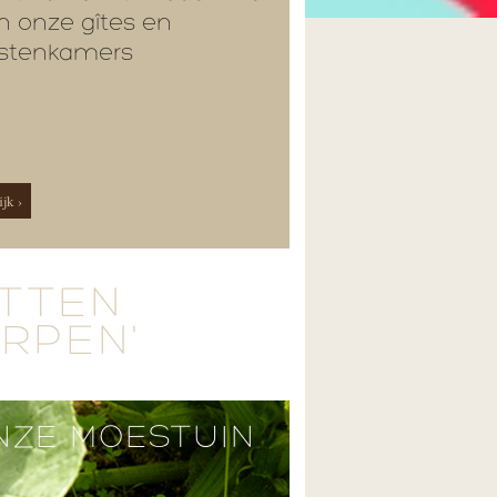
n onze gîtes en
stenkamers
jk ›
ETTEN
ERPEN'
NZE MOESTUIN