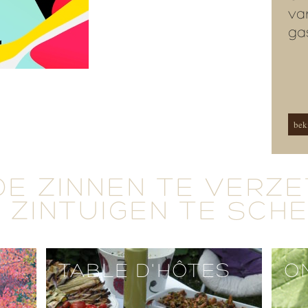
va
ga
beki
DE ZINNEN TE VERZ
 ZINTUIGEN TE SCH
TABLE D'HÔTES
O