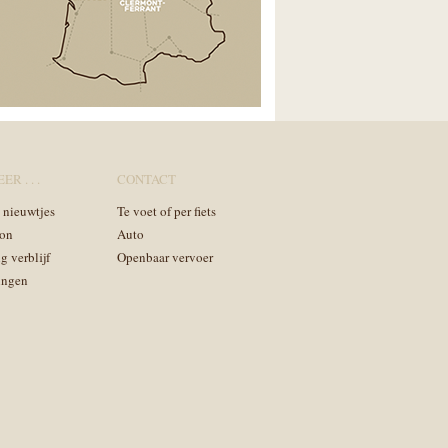
ER . . .
CONTACT
n nieuwtjes
Te voet of per fiets
on
Auto
g verblijf
Openbaar vervoer
ingen