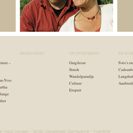
RESERVEREN
OP ONTDEKKING
ER IS ME
inier –
Gargilesse
Foto’s e
Streek
Cadeaub
Wandelparadijs
Langduri
an-Yves
Cultuur
Aanbied
artha
Eropuit
lange
dier
e Haut Verger – 36190 Gargilesse-Dampierre – Frankrijk