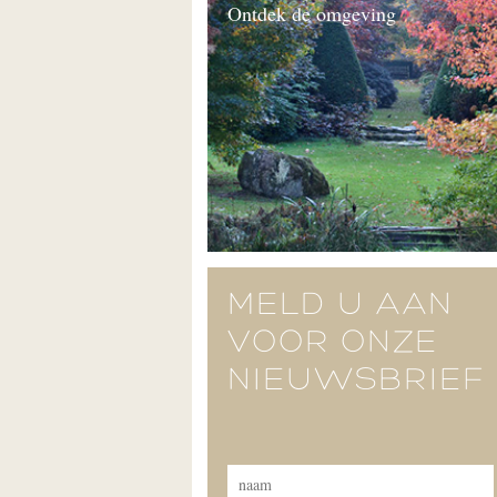
Ontdek de omgeving
MELD U AAN
VOOR ONZE
NIEUWSBRIEF