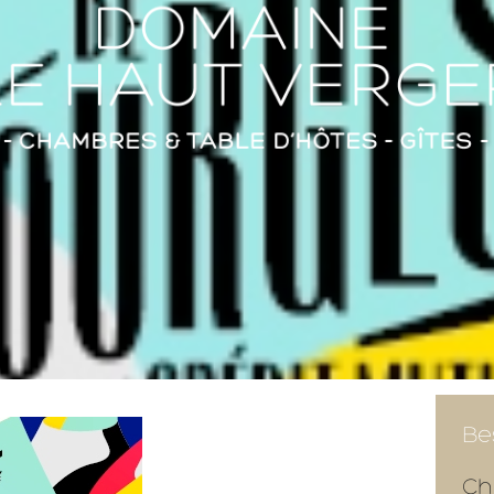
Be
Ch