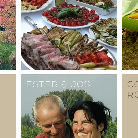
ESTER & JOS
C
R