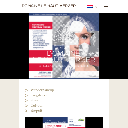
Wandelparadijs
Gargilesse
Streek
Cultuur
Eropuit