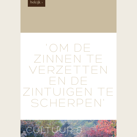
bekijk ›
'OM DE
ZINNEN TE
VERZETTEN
EN DE
ZINTUIGEN TE
SCHERPEN'
CULTUUR &