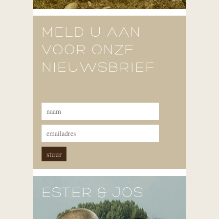
MELD U AAN
VOOR ONZE
NIEUWSBRIEF
ESTER & JOS