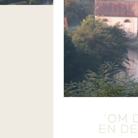
'OM 
EN DE