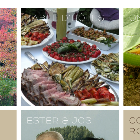
TABLE D'HÔTES
O
ESTER & JOS
C
R