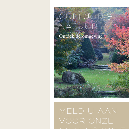
CULTUUR &
NATUUR
Ontdek de omgeving
MELD U AAN
VOOR ONZE