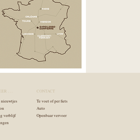
ER . . .
CONTACT
n nieuwtjes
Te voet of per fiets
on
Auto
g verblijf
Openbaar vervoer
ingen