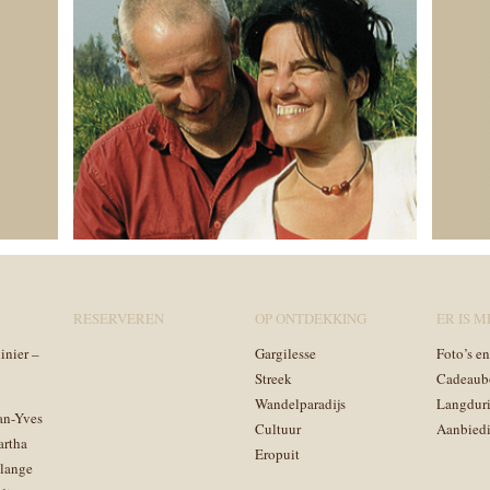
RESERVEREN
OP ONTDEKKING
ER IS ME
inier –
Gargilesse
Foto’s e
Streek
Cadeaub
Wandelparadijs
Langduri
an-Yves
Cultuur
Aanbied
artha
Eropuit
lange