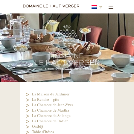
La Maison du Jardinier
La Remise – gîte
La Chambre de Jean-Yves
La Chambre de Martha
La Chambre de Solange
La Chambre de Didier
Ontbijt
Table d’hôtes