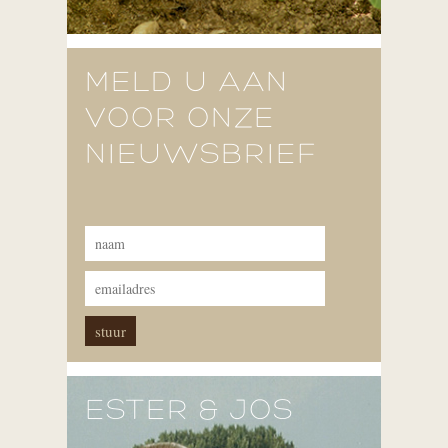
MELD U AAN
VOOR ONZE
NIEUWSBRIEF
ESTER & JOS