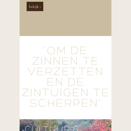
bekijk ›
'OM DE
ZINNEN TE
VERZETTEN
EN DE
ZINTUIGEN TE
SCHERPEN'
CULTUUR &