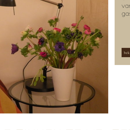
va
ga
beki