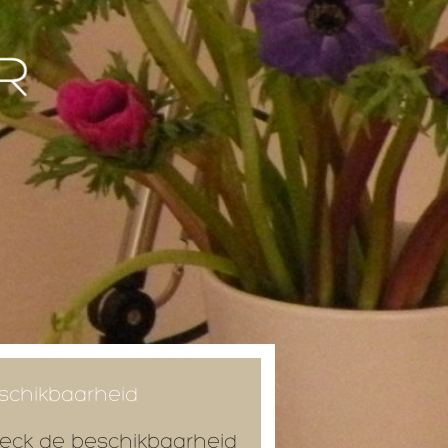
schikbaarheid
eck de beschikbaarheid