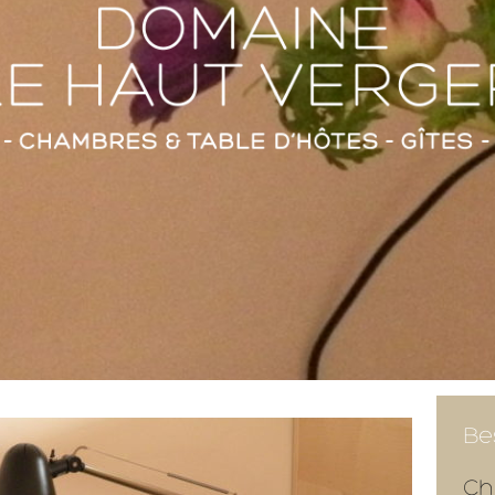
Be
Ch