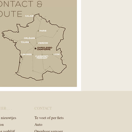
ONTACT &
OUTE
ER . . .
CONTACT
n nieuwtjes
Te voet of per fiets
on
Auto
g verblijf
Openbaar vervoer