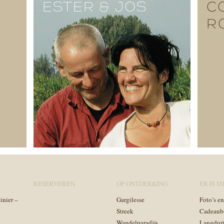
ESTER & JOS
C
R
RESERVEREN
OP ONTDEKKING
ER IS ME
inier –
Gargilesse
Foto’s e
Streek
Cadeaub
Wandelparadijs
Langduri