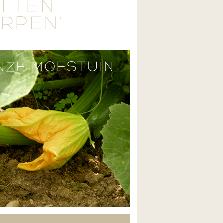
ETTEN
ERPEN'
NZE MOESTUIN