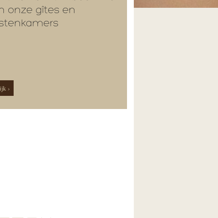
n onze gîtes en
stenkamers
jk ›