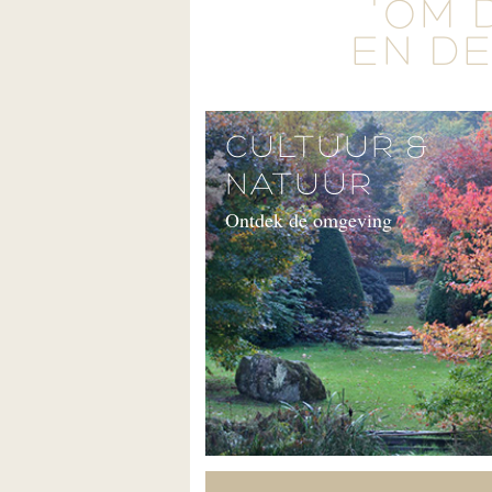
'OM 
EN DE
CULTUUR &
NATUUR
Ontdek de omgeving