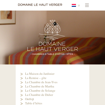
La Maison du Jardinier
La Remise – gîte
La Chambre de Jean-Yves
La Chambre de Martha
La Chambre de Solange
La Chambre de Didier
Ontbijt
Table d’hôtes