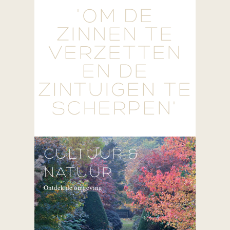
'OM DE
ZINNEN TE
VERZETTEN
EN DE
ZINTUIGEN TE
SCHERPEN'
CULTUUR &
NATUUR
Ontdek de omgeving