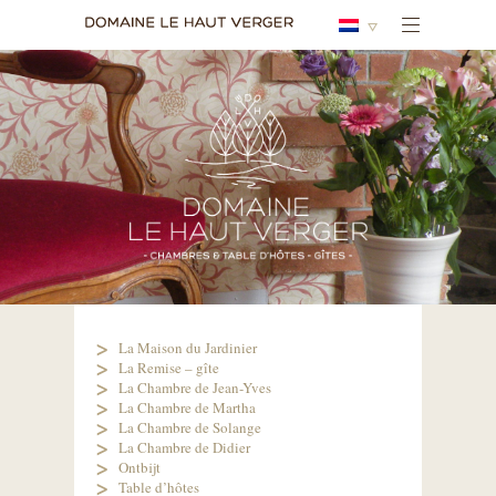
La Maison du Jardinier
La Remise – gîte
La Chambre de Jean-Yves
La Chambre de Martha
La Chambre de Solange
La Chambre de Didier
Ontbijt
Table d’hôtes