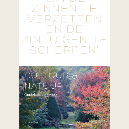
ZINNEN TE
VERZETTEN
EN DE
ZINTUIGEN TE
SCHERPEN'
CULTUUR &
NATUUR
Ontdek de omgeving