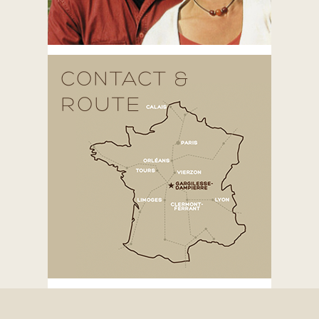
CONTACT &
ROUTE