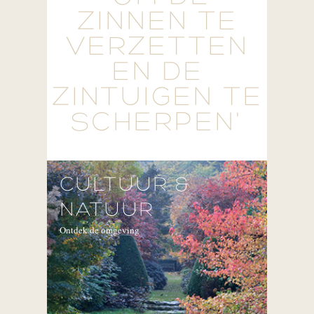
ZINNEN TE
VERZETTEN
EN DE
ZINTUIGEN TE
SCHERPEN'
CULTUUR &
NATUUR
Ontdek de omgeving