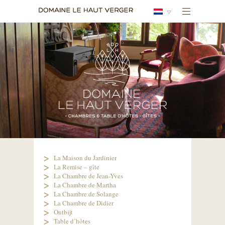
La Maison du Jardinier
La Remise – gîte
La Chambre de Jean-Yves
La Chambre de Martha
La Chambre de Solange
La Chambre de Didier
Ontbijt
Table d’hôtes