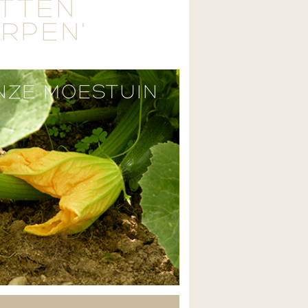
ETTEN
ERPEN'
NZE MOESTUIN