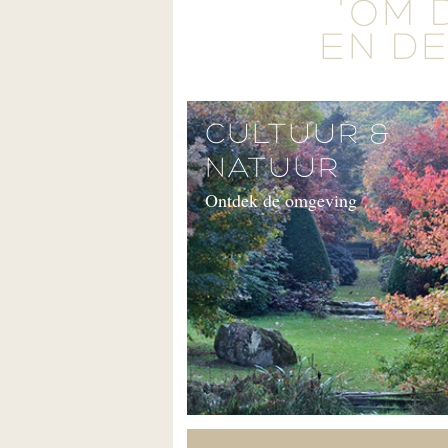
'OM 
EN DE
CULTUUR &
NATUUR
Ontdek de omgeving