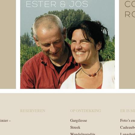
ESTER & JOS
C
R
RESERVEREN
OP ONTDEKKING
ER IS ME
inier –
Gargilesse
Foto’s e
Streek
Cadeaub
Wandelparadijs
Langduri