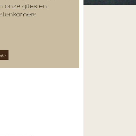
n onze gîtes en
stenkamers
jk ›