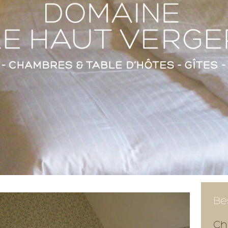
Be
Ch