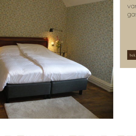
va
ga
beki