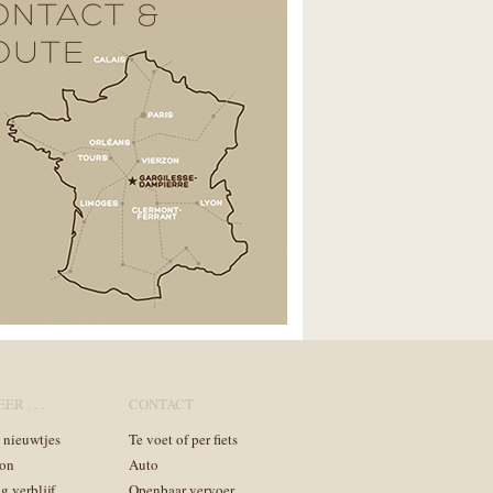
ONTACT &
OUTE
ER . . .
CONTACT
n nieuwtjes
Te voet of per fiets
on
Auto
g verblijf
Openbaar vervoer