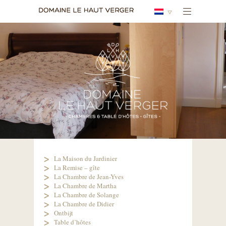
La Maison du Jardinier
La Remise – gîte
La Chambre de Jean-Yves
La Chambre de Martha
La Chambre de Solange
La Chambre de Didier
Ontbijt
Table d’hôtes