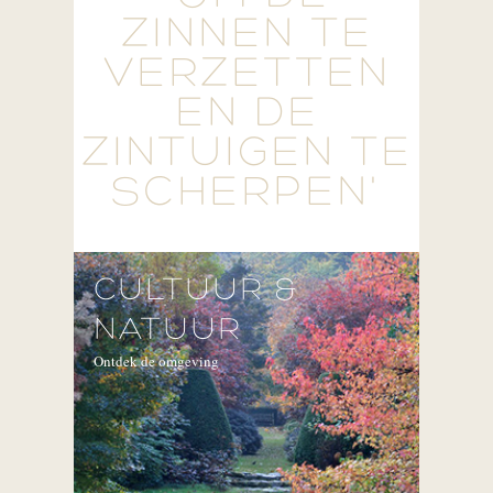
ZINNEN TE
VERZETTEN
EN DE
ZINTUIGEN TE
SCHERPEN'
CULTUUR &
NATUUR
Ontdek de omgeving