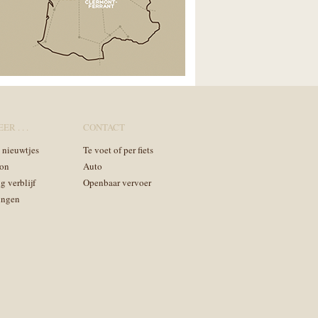
ER . . .
CONTACT
n nieuwtjes
Te voet of per fiets
on
Auto
g verblijf
Openbaar vervoer
ingen