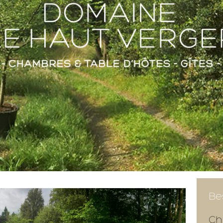
Be
Ch