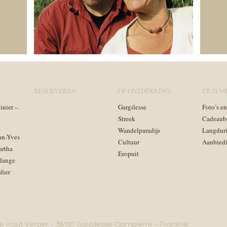
RESERVEREN
OP ONTDEKKING
ER IS ME
inier –
Gargilesse
Foto’s e
Streek
Cadeaub
Wandelparadijs
Langduri
an-Yves
Cultuur
Aanbied
artha
Eropuit
lange
dier
e Haut Verger – 36190 Gargilesse-Dampierre – Frankrijk