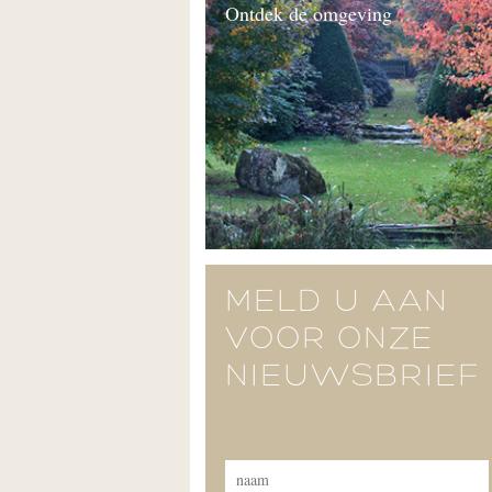
Ontdek de omgeving
MELD U AAN
VOOR ONZE
NIEUWSBRIEF