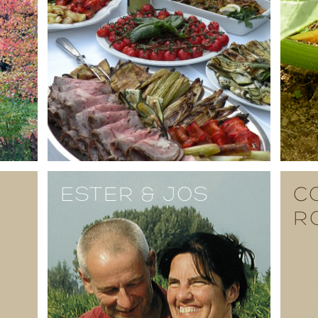
ESTER & JOS
C
R