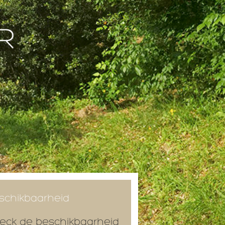
schikbaarheid
eck de beschikbaarheid