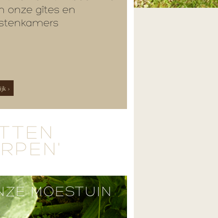
n onze gîtes en
stenkamers
jk ›
ETTEN
ERPEN'
NZE MOESTUIN