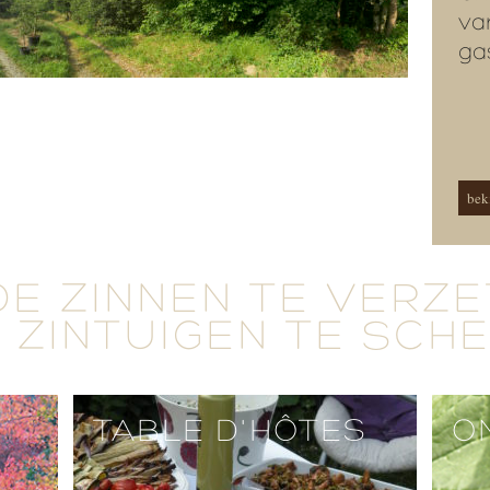
va
ga
beki
DE ZINNEN TE VERZ
 ZINTUIGEN TE SCH
TABLE D'HÔTES
O