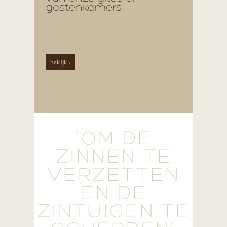
gastenkamers
bekijk ›
'OM DE
ZINNEN TE
VERZETTEN
EN DE
ZINTUIGEN TE