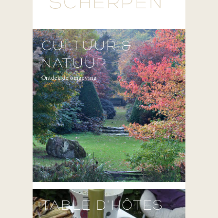
SCHERPEN'
CULTUUR &
NATUUR
Ontdek de omgeving
TABLE D'HÔTES