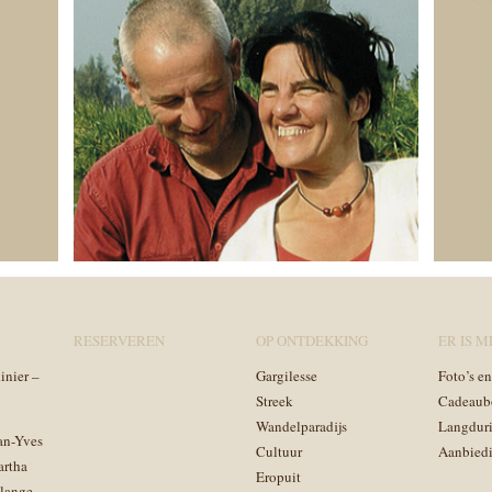
RESERVEREN
OP ONTDEKKING
ER IS ME
inier –
Gargilesse
Foto’s e
Streek
Cadeaub
Wandelparadijs
Langduri
an-Yves
Cultuur
Aanbied
artha
Eropuit
lange