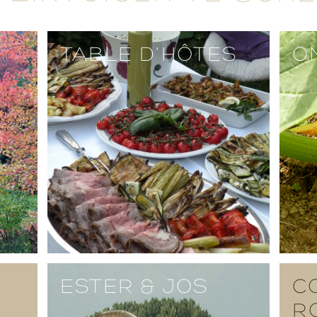
TABLE D'HÔTES
O
ESTER & JOS
C
R