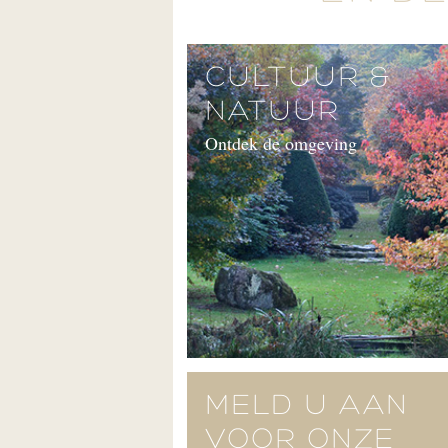
CULTUUR &
NATUUR
Ontdek de omgeving
MELD U AAN
VOOR ONZE