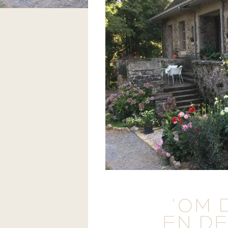
'OM 
EN DE