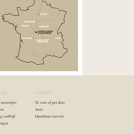
ER . . .
CONTACT
n nieuwtjes
Te voet of per fiets
on
Auto
g verblijf
Openbaar vervoer
ingen