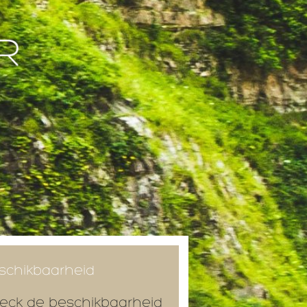
schikbaarheid
eck de beschikbaarheid