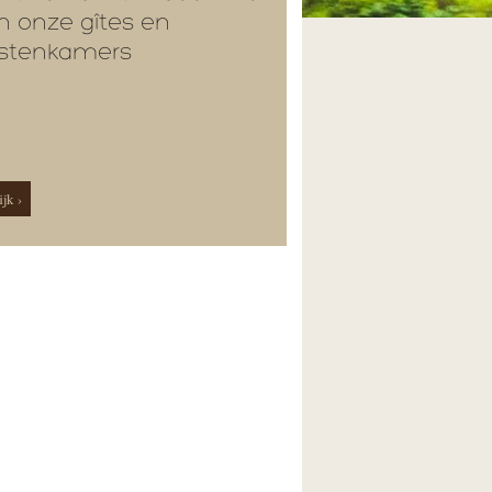
n onze gîtes en
stenkamers
jk ›