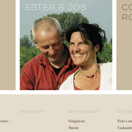
ESTER & JOS
C
R
RESERVEREN
OP ONTDEKKING
ER IS ME
inier –
Gargilesse
Foto’s e
Streek
Cadeaub