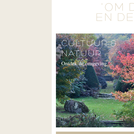
'OM 
EN DE
CULTUUR &
NATUUR
Ontdek de omgeving