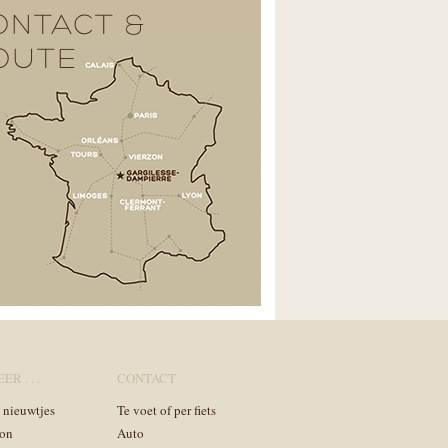
ONTACT &
OUTE
ER . . .
CONTACT
n nieuwtjes
Te voet of per fiets
on
Auto