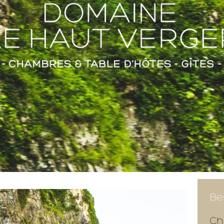
Be
Ch