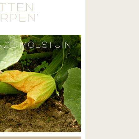
ETTEN
ERPEN'
NZE MOESTUIN