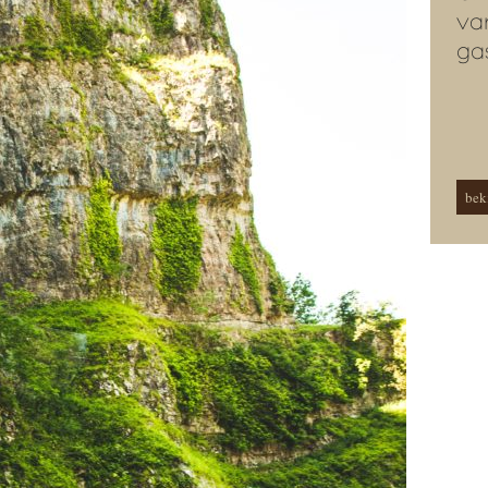
va
ga
beki