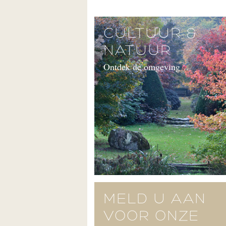
CULTUUR &
NATUUR
Ontdek de omgeving
MELD U AAN
VOOR ONZE