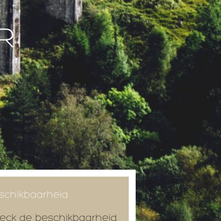
schikbaarheid
eck de beschikbaarheid