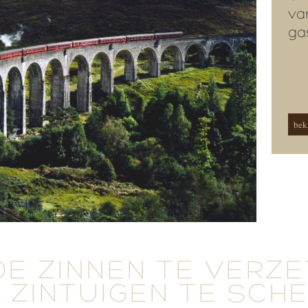
va
ga
beki
DE ZINNEN TE VERZ
 ZINTUIGEN TE SCH