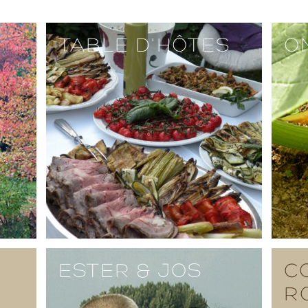
TABLE D'HÔTES
O
ESTER & JOS
C
R