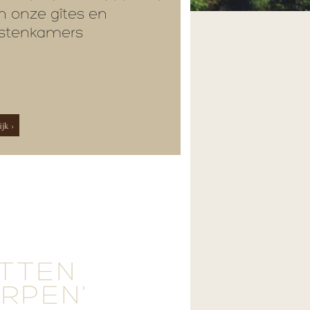
n onze gîtes en
stenkamers
jk ›
ETTEN
ERPEN'