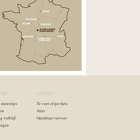
ER . . .
CONTACT
n nieuwtjes
Te voet of per fiets
on
Auto
g verblijf
Openbaar vervoer
ingen