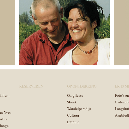
RESERVEREN
OP ONTDEKKING
ER IS ME
inier –
Gargilesse
Foto’s e
Streek
Cadeaub
Wandelparadijs
Langduri
an-Yves
Cultuur
Aanbied
artha
Eropuit
lange