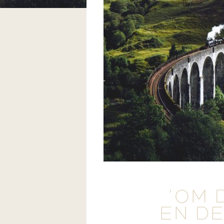
'OM 
EN DE