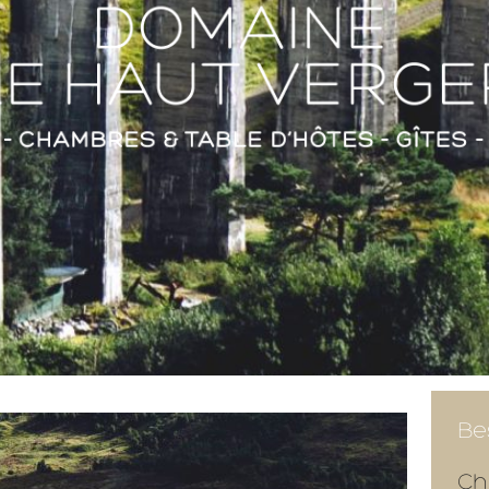
Be
Ch