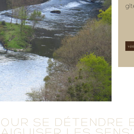
gî
véri
POUR SE DÉTENDRE 
AIGUISER LES SENS'