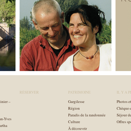
RÉSERVER
PATRIMOINE
IL Y A 
inier –
Gargilesse
Photos et
Région
Chèque-
Paradis de la randonnée
Séjour d
an-Yves
Culture
Offres sp
artha
À découvrir