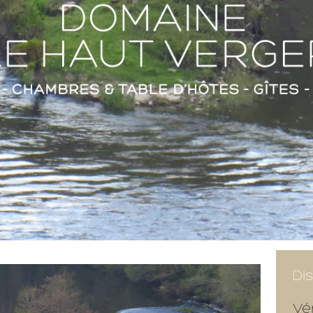
Dis
Vér