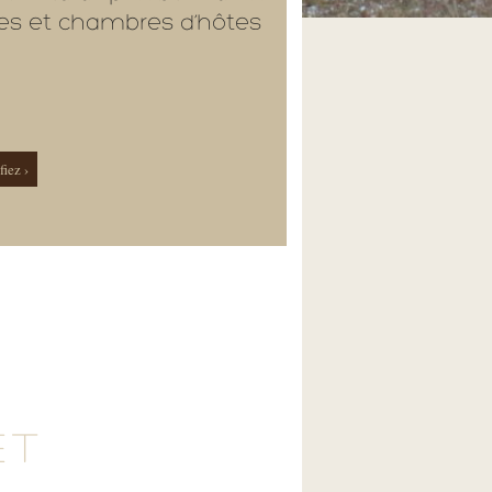
tes et chambres d’hôtes
fiez ›
ET