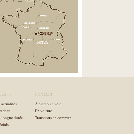
PLUS …
CONTACT
 actualités
À pied ou à vélo
cadeau
En voiture
e longue durée
Transports en commun
écials