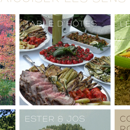
TABLE D'HÔTES
L
ESTER & JOS
C
R