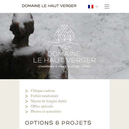
Chèque-cadeau
Forfait randonnée
Séjour de longue durée
Offres spécials
Photos et actualités
OPTIONS & PROJETS