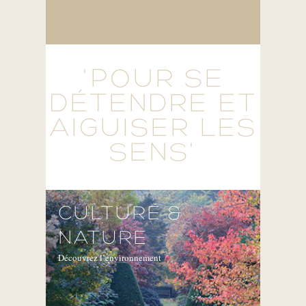
'POUR SE
DÉTENDRE ET
AIGUISER LES
SENS'
CULTURE &
NATURE
Découvrez l’environnement