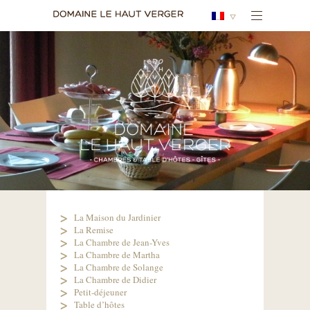
La Maison du Jardinier
La Remise
La Chambre de Jean-Yves
La Chambre de Martha
La Chambre de Solange
La Chambre de Didier
Petit-déjeuner
Table d’hôtes