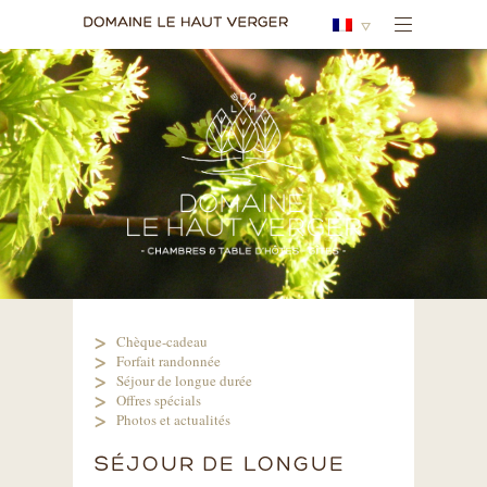
Chèque-cadeau
Forfait randonnée
Séjour de longue durée
Offres spécials
Photos et actualités
SÉJOUR DE LONGUE