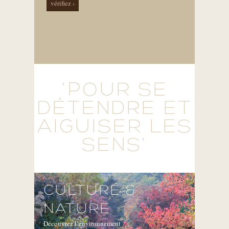
vérifiez ›
'POUR SE
DÉTENDRE ET
AIGUISER LES
SENS'
CULTURE &
NATURE
Découvrez l’environnement