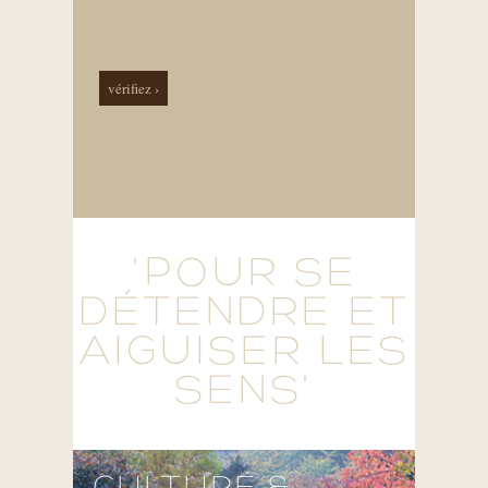
vérifiez ›
'POUR SE
DÉTENDRE ET
AIGUISER LES
SENS'