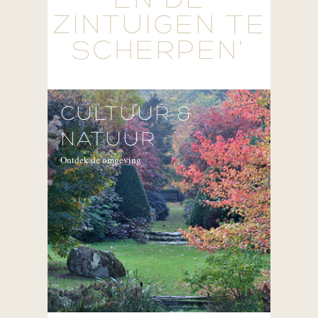
EN DE
ZINTUIGEN TE
SCHERPEN'
CULTUUR &
NATUUR
Ontdek de omgeving