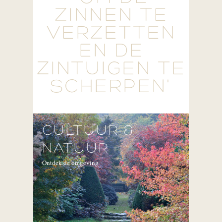
ZINNEN TE
VERZETTEN
EN DE
ZINTUIGEN TE
SCHERPEN'
CULTUUR &
NATUUR
Ontdek de omgeving