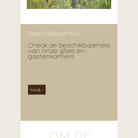
Beschikbaarheid
Check de beschikbaarheid
van onze gîtes en
gastenkamers
bekijk ›
'OM DE