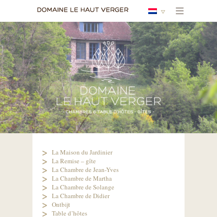
La Maison du Jardinier
La Remise – gîte
La Chambre de Jean-Yves
La Chambre de Martha
La Chambre de Solange
La Chambre de Didier
Ontbijt
Table d’hôtes